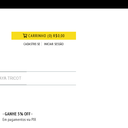
CARRINHO
(
0
)
R$0,00
CADASTRE-SE
INICIAR SESSÃO
AYA TRICOT
- GANHE 5% OFF -
Em pagamentos via PIX