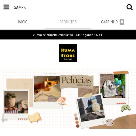
GAMES
INÍCIO
PRODUTOS
CARRINHO
0
cupom de primeira compra: WELCOME e ganhe 5%OFF