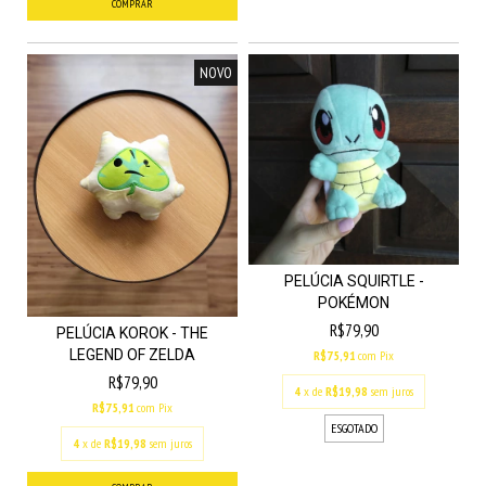
NOVO
PELÚCIA SQUIRTLE -
POKÉMON
R$79,90
PELÚCIA KOROK - THE
LEGEND OF ZELDA
R$75,91
com
Pix
R$79,90
4
x de
R$19,98
sem juros
R$75,91
com
Pix
ESGOTADO
4
x de
R$19,98
sem juros