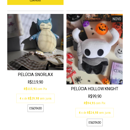
NOVO
PELÚCIA SNORLAX
R$119,90
PELÚCIA HOLLOW KNIGHT
R$113,91
com
Pix
R$99,90
4
x de
R$29,98
sem juros
R$94,91
com
Pix
ESGOTADO
4
x de
R$24,98
sem juros
ESGOTADO