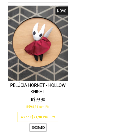
NOVO
PELÚCIA HORNET - HOLLOW
KNIGHT
R$99,90
R$94,91
com
Pix
4
x de
R$24,98
sem juros
ESGOTADO