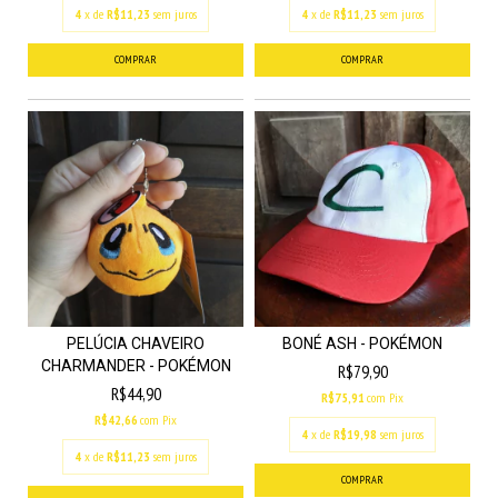
4
x de
R$11,23
sem juros
4
x de
R$11,23
sem juros
PELÚCIA CHAVEIRO
BONÉ ASH - POKÉMON
CHARMANDER - POKÉMON
R$79,90
R$44,90
R$75,91
com
Pix
R$42,66
com
Pix
4
x de
R$19,98
sem juros
4
x de
R$11,23
sem juros