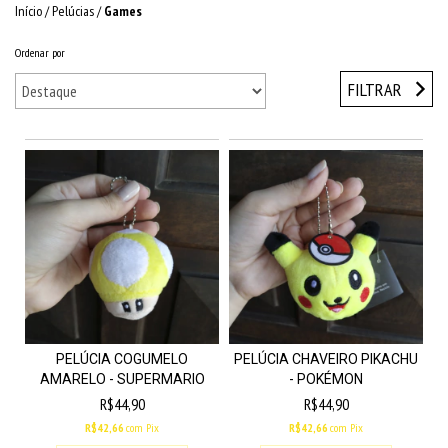
Início
/
Pelúcias
/
Games
Ordenar por
FILTRAR
PELÚCIA COGUMELO
PELÚCIA CHAVEIRO PIKACHU
AMARELO - SUPERMARIO
- POKÉMON
R$44,90
R$44,90
R$42,66
com
Pix
R$42,66
com
Pix