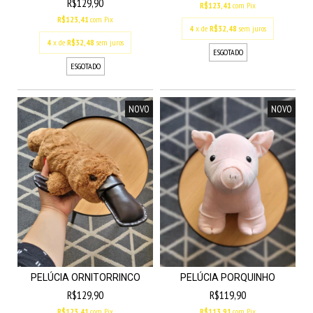
R$129,90
R$123,41
com
Pix
R$123,41
com
Pix
4
x de
R$32,48
sem juros
4
x de
R$32,48
sem juros
ESGOTADO
ESGOTADO
NOVO
NOVO
PELÚCIA ORNITORRINCO
PELÚCIA PORQUINHO
R$129,90
R$119,90
R$123,41
com
Pix
R$113,91
com
Pix