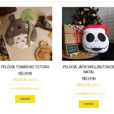
PELÚCIA JACK SKELLINGTON D
PELÚCIA TONARI NO TOTORO
NATAL
R$129,90
R$119,90
R$123,41
com
Pix
R$113,91
com
Pix
4
x de
R$32,48
sem juros
4
x de
R$29,98
sem juros