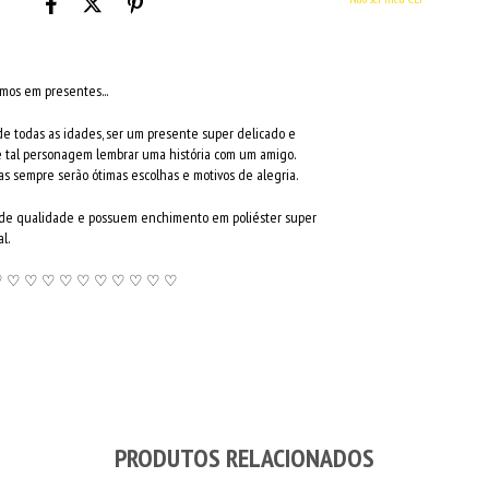
mos em presentes...
de todas as idades, ser um presente super delicado e
 tal personagem lembrar uma história com um amigo.
las sempre serão ótimas escolhas e motivos de alegria.
ia de qualidade e possuem enchimento em poliéster super
l.
♡ ♡ ♡ ♡ ♡ ♡ ♡ ♡ ♡ ♡ ♡
PRODUTOS RELACIONADOS