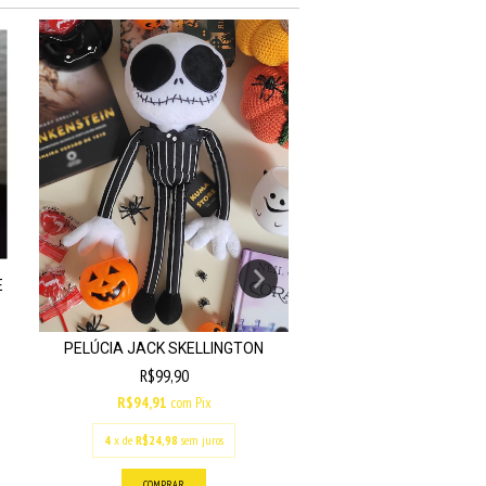
E
PELÚCIA JACK SKELLINGTON
GAMA-CHAN - NA
R$99,90
R$49,90
R$94,91
com
Pix
R$47,41
com
Pix
4
x de
R$24,98
sem juros
4
x de
R$12,48
sem jur