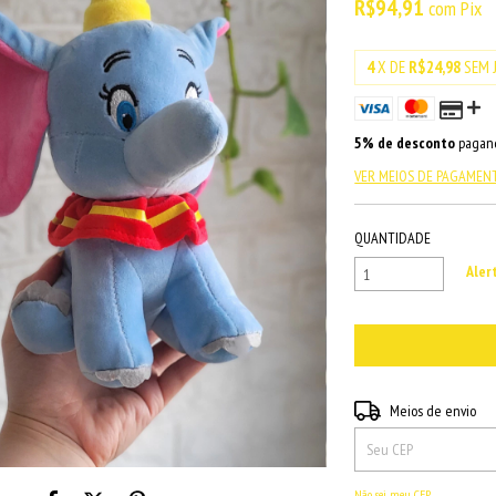
R$94,91
com
Pix
4
X DE
R$24,98
SEM 
5% de desconto
pagand
VER MEIOS DE PAGAMEN
QUANTIDADE
Aler
Entregas para o CEP:
Meios de envio
Não sei meu CEP