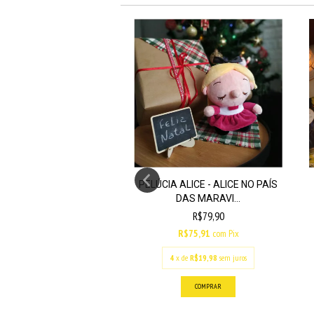
NOVO
PELÚCIA ALICE - ALICE NO PAÍS
DAS MARAVI...
R$79,90
OEDAS HARRY POTTER
R$75,91
com
Pix
R$44,90
4
x de
R$19,98
sem juros
R$42,66
com
Pix
x de
R$11,23
sem juros