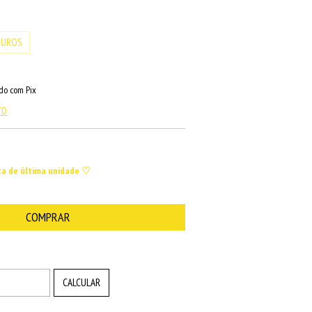
JUROS
o com Pix
TO
ta de última unidade ♡
ALTERAR CEP
CALCULAR