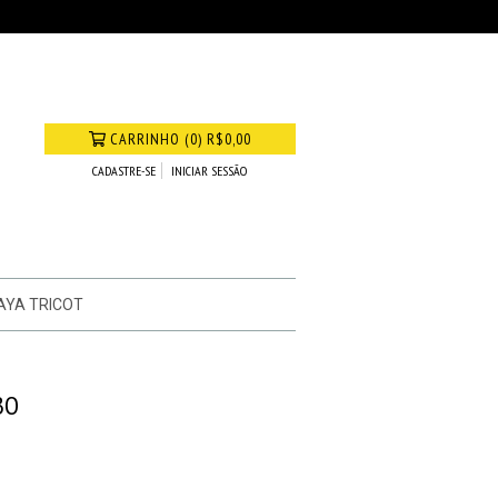
CARRINHO
(
0
)
R$0,00
CADASTRE-SE
INICIAR SESSÃO
AYA TRICOT
BO